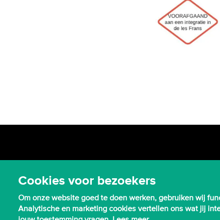
Cookies voor bezoekers
Om onze website goed te doen werken, gebruiken wij func
Analytische en marketing cookies vertellen ons wat jij i
jouw toestemming vragen.
Lees meer ...