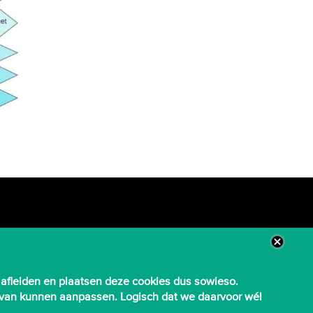
 afleiden en plaatsen deze cookies dus sowieso.
aarvan kunnen aanpassen. Logisch dat we daarvoor wél