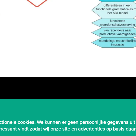
tionele cookies. We kunnen er geen persoonlijke gegevens uit
nteressant vindt zodat wij onze site en advertenties op basis d