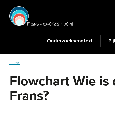
Skip
to
main
content
Onderzoekscontext
Pij
Home
Flowchart Wie is 
Frans?