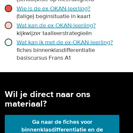
Wie is de ex-OKAN-leerling?
(talige) beginsituatie in kaart
Wat kan de ex-OKAN-leerling?
kijkwijzer taalleerstrategieën
Wat kan ik met de ex-OKAN-leerling?
fiches binnenklasdifferentiatie
basiscursus Frans A1
Wil je direct naar ons
materiaal?
Ga naar de fiches voor
binnenklasdifferentiatie en de