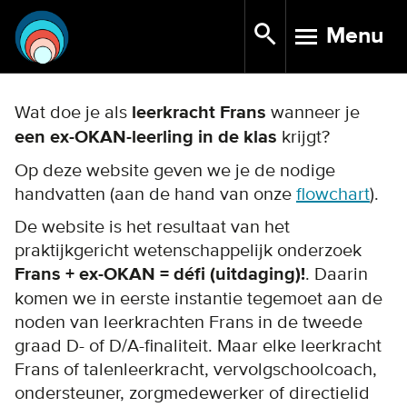
Skip
Menu
to
TOGGLE N
main
content
Wat doe je als
leerkracht Frans
wanneer je
een ex-OKAN-leerling in de klas
krijgt?
Op deze website geven we je de nodige
handvatten (aan de hand van onze
flowchart
).
De website is het resultaat van het
praktijkgericht wetenschappelijk onderzoek
Frans + ex-OKAN = défi (uitdaging)!
. Daarin
komen we in eerste instantie tegemoet aan de
noden van leerkrachten Frans in de tweede
graad D- of D/A-finaliteit. Maar elke leerkracht
Frans of talenleerkracht, vervolgschoolcoach,
ondersteuner, zorgmedewerker of directielid