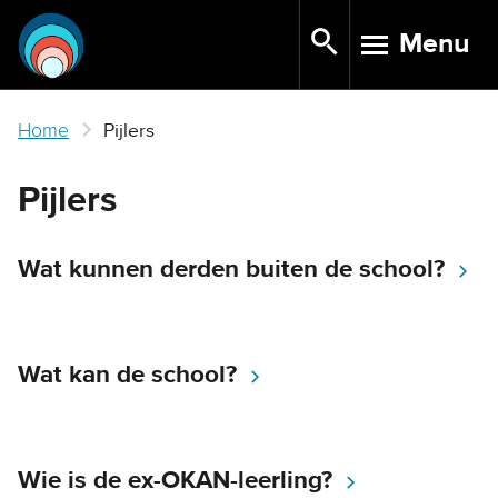
Skip
Menu
to
TOGGLE N
main
content
Home
Pijlers
Pijlers
Wat kunnen derden buiten de school?
Wat kan de school?
Wie is de ex-OKAN-leerling?